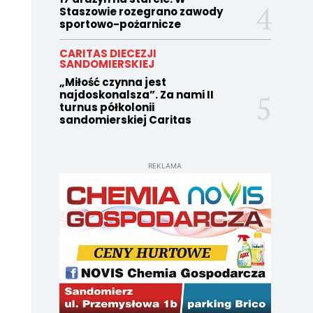
Staszowie rozegrano zawody
sportowo-pożarnicze
CARITAS DIECEZJI
SANDOMIERSKIEJ
„Miłość czynna jest
najdoskonalsza”. Za nami II
turnus półkolonii
sandomierskiej Caritas
REKLAMA