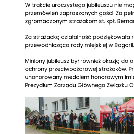
W trakcie uroczystego jubileuszu nie mo
przemówień zaproszonych gości. Za peł
zgromadzonym strażakom st. kpt. Bernar
Za strażacką działalność podziękowała
przewodnicząca rady miejskiej w Bogorii.
Miniony jubileusz był również okazją do
ochrony przeciwpożarowej strażaków. Pr
uhonorowany medalem honorowym imien
Prezydium Zarządu Głównego Związku Oc