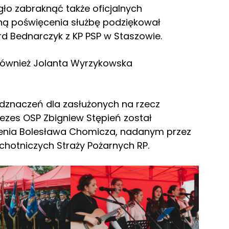
gło zabraknąć także oficjalnych
ną poświęcenia służbę podziękował
d Bednarczyk z KP PSP w Staszowie.
 również Jolanta Wyrzykowska
 odznaczeń dla zasłużonych na rzecz
ezes OSP Zbigniew Stępień został
ia Bolesława Chomicza, nadanym przez
hotniczych Straży Pożarnych RP.