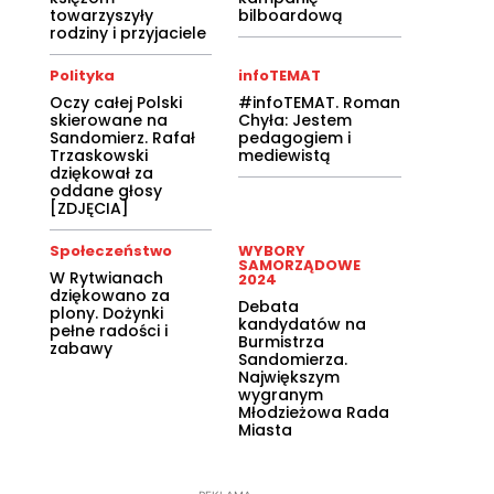
towarzyszyły
bilboardową
rodziny i przyjaciele
Polityka
infoTEMAT
Oczy całej Polski
#infoTEMAT. Roman
skierowane na
Chyła: Jestem
Sandomierz. Rafał
pedagogiem i
Trzaskowski
mediewistą
dziękował za
oddane głosy
[ZDJĘCIA]
Społeczeństwo
WYBORY
SAMORZĄDOWE
W Rytwianach
2024
dziękowano za
Debata
plony. Dożynki
kandydatów na
pełne radości i
Burmistrza
zabawy
Sandomierza.
Największym
wygranym
Młodzieżowa Rada
Miasta