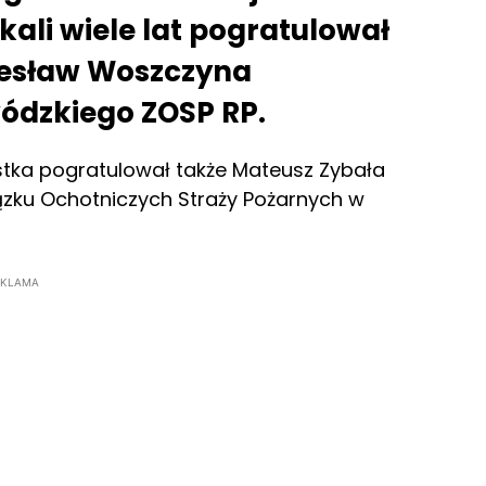
ali wiele lat pogratulował
iesław Woszczyna
ódzkiego ZOSP RP.
ostka pogratulował także Mateusz Zybała
zku Ochotniczych Straży Pożarnych w
EKLAMA