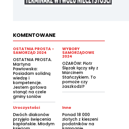
KOMENTOWANE
OSTATNIA PROSTA -
WYBORY
SAMORZĄD 2024
SAMORZĄDOWE
2024
OSTATNIA PROSTA.
OŻARÓW: Piotr
Martyna
Ślęzak łączy siły z
Pawłowska:
Marcinem
Posiadam solidną
Stańczykiem. To
wiedzę i
pomoże czy
kompetencje.
zaszkodzi?
Jestem gotowa
stanąć na czele
gminy Łoniów
Uroczystości
Inne
Dwóch diakonów
Ponad 18 000
przyjęło święcenia
złotych z kieszeni
kapłańskie. Młodym
podatników na
księżom
kampanię