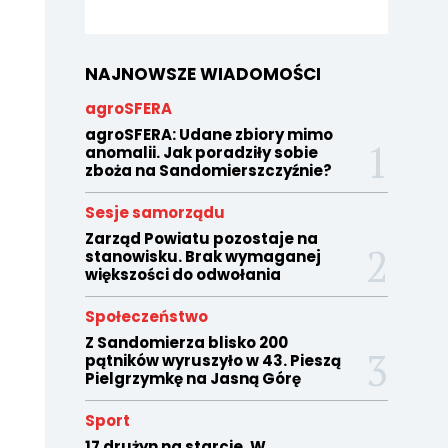
NAJNOWSZE WIADOMOŚCI
agroSFERA
agroSFERA: Udane zbiory mimo
anomalii. Jak poradziły sobie
zboża na Sandomierszczyźnie?
Sesje samorządu
Zarząd Powiatu pozostaje na
stanowisku. Brak wymaganej
większości do odwołania
Społeczeństwo
Z Sandomierza blisko 200
pątników wyruszyło w 43. Pieszą
Pielgrzymkę na Jasną Górę
Sport
17 drużyn na starcie. W