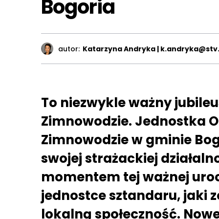
Bogoria
autor:
Katarzyna Andryka | k.andryka@stv.
To niezwykle ważny jubile
Zimnowodzie. Jednostka Oc
Zimnowodzie w gminie Bogo
swojej strażackiej działal
momentem tej ważnej uroc
jednostce sztandaru, jaki 
lokalną społeczność. Nowe