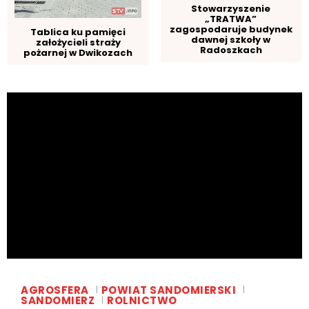
Stowarzyszenie
„TRATWA”
zagospodaruje budynek
Tablica ku pamięci
dawnej szkoły w
założycieli straży
Radoszkach
pożarnej w Dwikozach