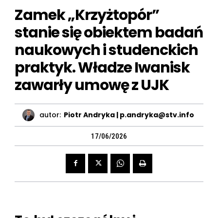
Zamek „Krzyżtopór”
stanie się obiektem badań
naukowych i studenckich
praktyk. Władze Iwanisk
zawarły umowę z UJK
autor:
Piotr Andryka | p.andryka@stv.info
17/06/2026