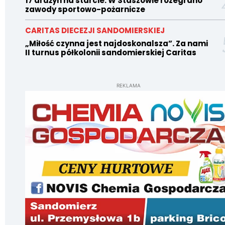
17 drużyn na starcie. W Staszowie rozegrano
zawody sportowo-pożarnicze
CARITAS DIECEZJI SANDOMIERSKIEJ
„Miłość czynna jest najdoskonalsza”. Za nami
II turnus półkolonii sandomierskiej Caritas
REKLAMA