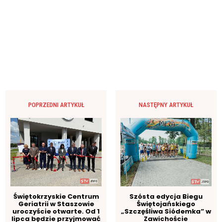
POPRZEDNI ARTYKUŁ
NASTĘPNY ARTYKUŁ
Świętokrzyskie Centrum
Szósta edycja Biegu
Geriatrii w Staszowie
Świętojańskiego
uroczyście otwarte. Od 1
„Szczęśliwa Siódemka” w
lipca będzie przyjmować
Zawichoście