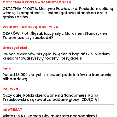
OSTATNIA PROSTA - SAMORZĄD 2024
OSTATNIA PROSTA. Martyna Pawłowska: Posiadam solidną
wiedzę i kompetencje. Jestem gotowa stanąć na czele
gminy Łoniów
WYBORY SAMORZĄDOWE 2024
OŻARÓW: Piotr Ślęzak łączy siły z Marcinem Stańczykiem.
To pomoże czy zaszkodzi?
Uroczystości
Dwóch diakonów przyjęło święcenia kapłańskie. Młodym
księżom towarzyszyły rodziny i przyjaciele
Inne
Ponad 18 000 złotych z kieszeni podatników na kampanię
bilboardową
Polityka
Oczy całej Polski skierowane na Sandomierz. Rafał
Trzaskowski dziękował za oddane głosy [ZDJĘCIA]
infoTEMAT
#infoTEMAT. Roman Chyła: Jestem pedagogiem i