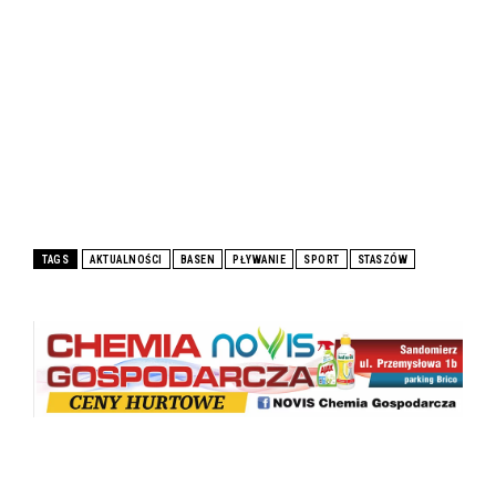
TAGS
AKTUALNOŚCI
BASEN
PŁYWANIE
SPORT
STASZÓW