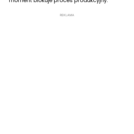
moment blokuje proces produkcyjny.
REKLAMA