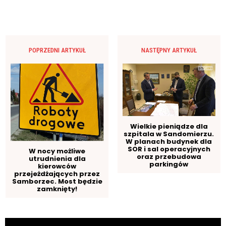
POPRZEDNI ARTYKUŁ
NASTĘPNY ARTYKUŁ
Wielkie pieniądze dla
szpitala w Sandomierzu.
W planach budynek dla
SOR i sal operacyjnych
W nocy możliwe
oraz przebudowa
utrudnienia dla
parkingów
kierowców
przejeżdżających przez
Samborzec. Most będzie
zamknięty!