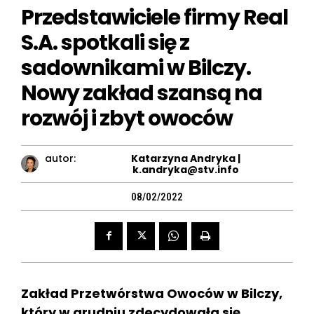
Przedstawiciele firmy Real
S.A. spotkali się z
sadownikami w Bilczy.
Nowy zakład szansą na
rozwój i zbyt owoców
autor:
Katarzyna Andryka |
k.andryka@stv.info
08/02/2022
Zakład Przetwórstwa Owoców w Bilczy,
który w grudniu zdecydowała się