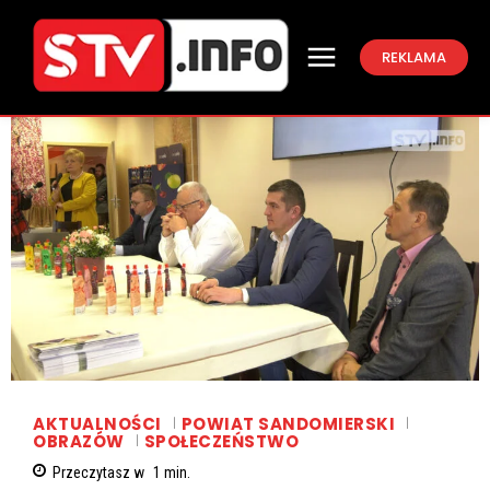
REKLAMA
AKTUALNOŚCI
POWIAT SANDOMIERSKI
OBRAZÓW
SPOŁECZEŃSTWO
Przeczytasz w
1
min.