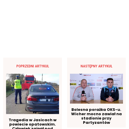
POPRZEDNI ARTYKUŁ
NASTĘPNY ARTYKUŁ
Bolesna porażka OKS-u.
Wicher mocno zawiał na
stadionie przy
Tragedia w Jasicach w
Partyzantów
powiecie opatowskim.
Człowiek zginął pod