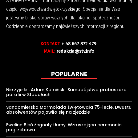
STV.INFO - Portal informacyjny z treściami wideo dla wschodniej
części województwa świętokrzyskiego. Specjalnie dla Was
jesteśmy blisko spraw ważnych dla lokalnej społeczności.
Codziennie dostarczamy najświeższych informacji z regionu.
KONTAKT:
+ 48 667 872 479
MAIL:
redakcja@stv.info
POPULARNE
Nie żyje ks. Adam Kamiński. Samobójstwo proboszcza
parafii w Stodołach
Sandomierska Marmolada świętowała 75-lecie. Dwustu
absolwentów pojawiło się na zjeździe
Ewelinę Bień żegnały tłumy. Wzruszająca ceremonia
pogrzebowa