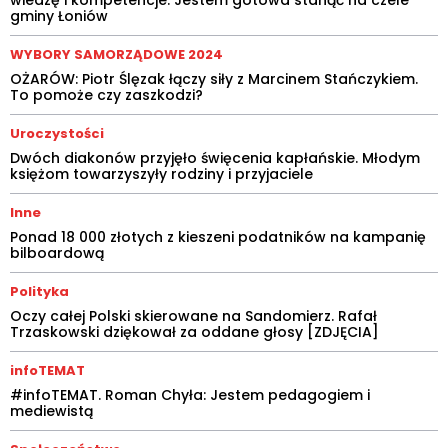
wiedzę i kompetencje. Jestem gotowa stanąć na czele
gminy Łoniów
WYBORY SAMORZĄDOWE 2024
OŻARÓW: Piotr Ślęzak łączy siły z Marcinem Stańczykiem.
To pomoże czy zaszkodzi?
Uroczystości
Dwóch diakonów przyjęło święcenia kapłańskie. Młodym
księżom towarzyszyły rodziny i przyjaciele
Inne
Ponad 18 000 złotych z kieszeni podatników na kampanię
bilboardową
Polityka
Oczy całej Polski skierowane na Sandomierz. Rafał
Trzaskowski dziękował za oddane głosy [ZDJĘCIA]
infoTEMAT
#infoTEMAT. Roman Chyła: Jestem pedagogiem i
mediewistą