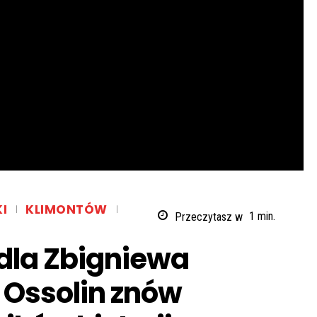
I
KLIMONTÓW
Przeczytasz w
1
min.
 dla Zbigniewa
Ossolin znów