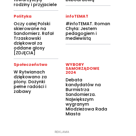
rodziny i przyjaciele
Polityka
infoTEMAT
Oczy całej Polski
#infoTEMAT. Roman
skierowane na
Chyła: Jestem
Sandomierz. Rafał
pedagogiem i
Trzaskowski
mediewistą
dziękował za
oddane głosy
[ZDJĘCIA]
Społeczeństwo
WYBORY
SAMORZĄDOWE
W Rytwianach
2024
dziękowano za
Debata
plony. Dożynki
kandydatów na
pełne radości i
Burmistrza
zabawy
Sandomierza.
Największym
wygranym
Młodzieżowa Rada
Miasta
REKLAMA