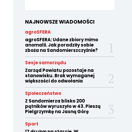
NAJNOWSZE WIADOMOŚCI
agroSFERA
agroSFERA: Udane zbiory mimo
anomalii. Jak poradziły sobie
zboża na Sandomierszczyźnie?
Sesje samorządu
Zarząd Powiatu pozostaje na
stanowisku. Brak wymaganej
większości do odwołania
Społeczeństwo
Z Sandomierza blisko 200
pątników wyruszyło w 43. Pieszą
Pielgrzymkę na Jasną Górę
Sport
17 drużyn na starcie. W