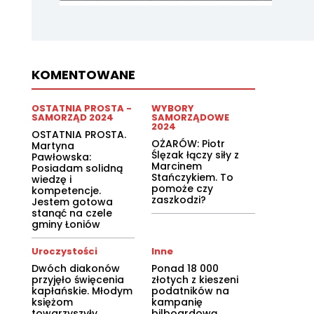
KOMENTOWANE
OSTATNIA PROSTA -
WYBORY
SAMORZĄD 2024
SAMORZĄDOWE
2024
OSTATNIA PROSTA.
OŻARÓW: Piotr
Martyna
Ślęzak łączy siły z
Pawłowska:
Marcinem
Posiadam solidną
Stańczykiem. To
wiedzę i
pomoże czy
kompetencje.
zaszkodzi?
Jestem gotowa
stanąć na czele
gminy Łoniów
Uroczystości
Inne
Dwóch diakonów
Ponad 18 000
przyjęło święcenia
złotych z kieszeni
kapłańskie. Młodym
podatników na
księżom
kampanię
towarzyszyły
bilboardową