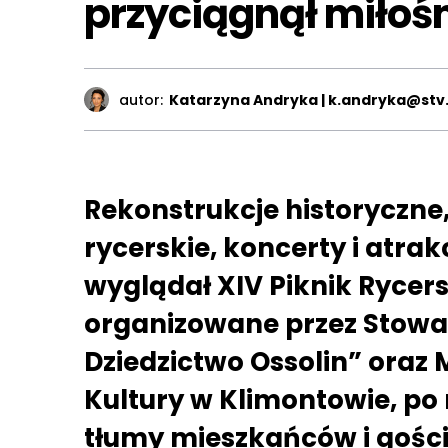
przyciągnął miłośn
autor:
Katarzyna Andryka | k.andryka@stv.
Rekonstrukcje historyczn
rycerskie, koncerty i atrak
wyglądał XIV Piknik Rycers
organizowane przez Stowa
Dziedzictwo Ossolin” oraz
Kultury w Klimontowie, po 
tłumy mieszkańców i gości 