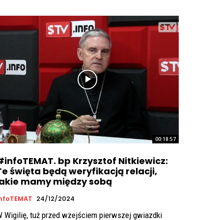
00:18:57
#infoTEMAT. bp Krzysztof Nitkiewicz:
Te święta będą weryfikacją relacji,
jakie mamy między sobą
InfoTEMAT
24/12/2024
 Wigilię, tuż przed wzejściem pierwszej gwiazdki