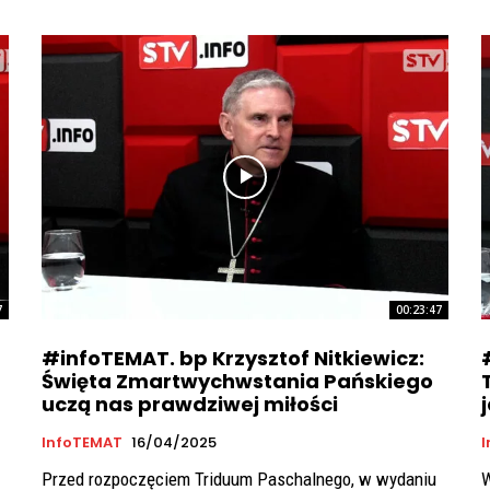
7
00:23:47
#infoTEMAT. bp Krzysztof Nitkiewicz:
Święta Zmartwychwstania Pańskiego
uczą nas prawdziwej miłości
InfoTEMAT
16/04/2025
Przed rozpoczęciem Triduum Paschalnego, w wydaniu
W