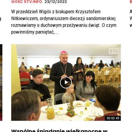
GOŚĆ STV.INFO
23/12/2022
B
W przeddzień Wigilii z biskupem Krzysztofem
A
ą
Nitkiewiczem, ordynariuszem diecezji sandomierskiej
W
rozmawiamy o duchowym przeżywaniu świąt. O czym
w
powinniśmy pamiętać,...
00:03:49
Wspólne śniadanie wielkanocne w