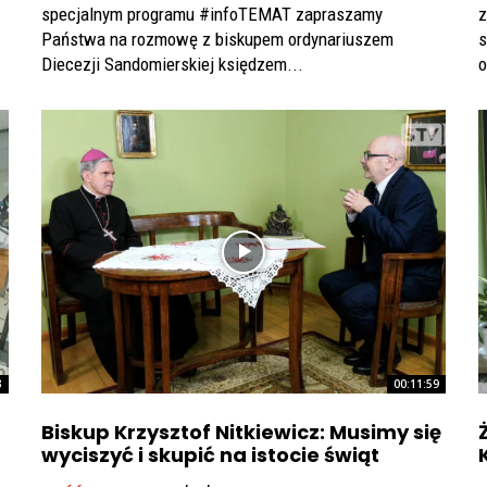
specjalnym programu #infoTEMAT zapraszamy
z
Państwa na rozmowę z biskupem ordynariuszem
s
Diecezji Sandomierskiej księdzem...
o
3
00:11:59
Biskup Krzysztof Nitkiewicz: Musimy się
wyciszyć i skupić na istocie świąt