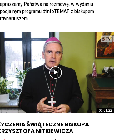
apraszamy Państwa na rozmowę, w wydaniu
pecjalnym programu #infoTEMAT z biskupem
rdynariuszem...
00:01:22
ŻYCZENIA ŚWIĄTECZNE BISKUPA
KRZYSZTOFA NITKIEWICZA