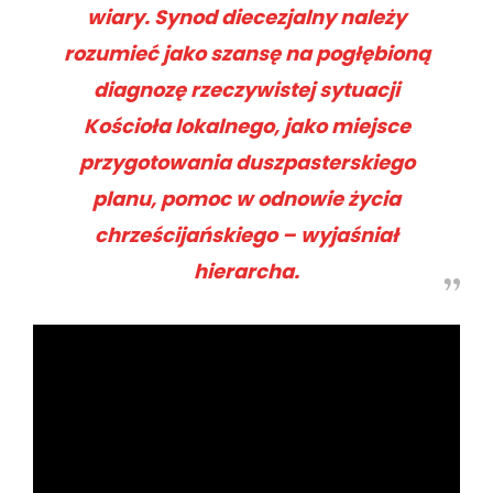
wiary. Synod diecezjalny należy
rozumieć jako szansę na pogłębioną
diagnozę rzeczywistej sytuacji
Kościoła lokalnego, jako miejsce
przygotowania duszpasterskiego
planu, pomoc w odnowie życia
chrześcijańskiego – wyjaśniał
hierarcha.