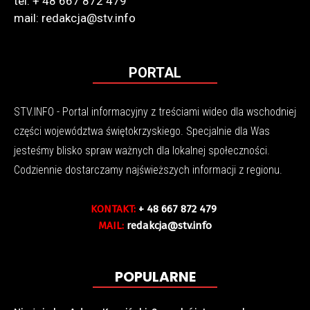
tel. + 48 667 872 479
mail: redakcja@stv.info
PORTAL
STV.INFO - Portal informacyjny z treściami wideo dla wschodniej
części województwa świętokrzyskiego. Specjalnie dla Was
jesteśmy blisko spraw ważnych dla lokalnej społeczności.
Codziennie dostarczamy najświeższych informacji z regionu.
KONTAKT:
+ 48 667 872 479
MAIL:
redakcja@stv.info
POPULARNE