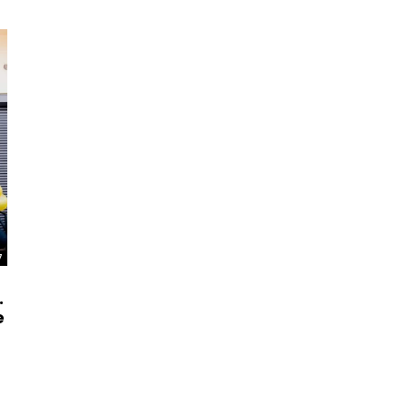
7
.
e