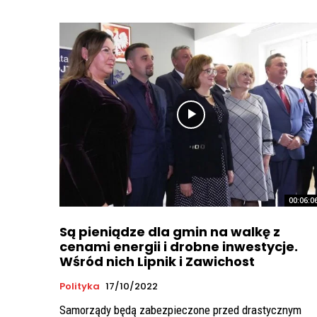
00:06:0
Są pieniądze dla gmin na walkę z
cenami energii i drobne inwestycje.
Wśród nich Lipnik i Zawichost
Polityka
17/10/2022
Samorządy będą zabezpieczone przed drastycznym