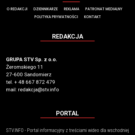
O REDAKCJI
DZIENNIKARZE
REKLAMA
PATRONAT MEDIALNY
POLITYKA PRYWATNOŚCI
KONTAKT
REDAKCJA
GRUPA STV Sp. z o.o.
Żeromskiego 11
27-600 Sandomierz
tel. + 48 667 872 479
mail: redakcja@stv.info
PORTAL
STV.INFO - Portal informacyjny z treściami wideo dla wschodniej