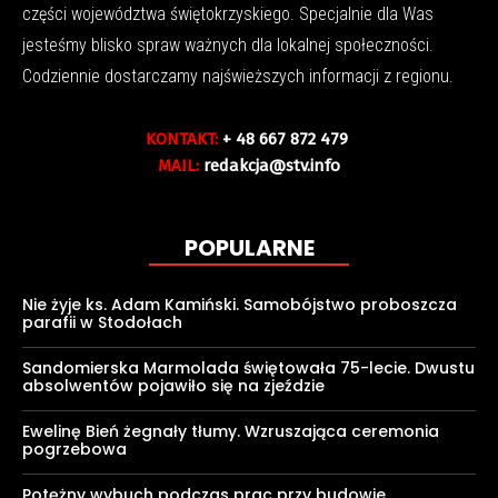
części województwa świętokrzyskiego. Specjalnie dla Was
jesteśmy blisko spraw ważnych dla lokalnej społeczności.
Codziennie dostarczamy najświeższych informacji z regionu.
KONTAKT:
+ 48 667 872 479
MAIL:
redakcja@stv.info
POPULARNE
Nie żyje ks. Adam Kamiński. Samobójstwo proboszcza
parafii w Stodołach
Sandomierska Marmolada świętowała 75-lecie. Dwustu
absolwentów pojawiło się na zjeździe
Ewelinę Bień żegnały tłumy. Wzruszająca ceremonia
pogrzebowa
Potężny wybuch podczas prac przy budowie