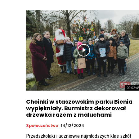
00:02:4
Choinki w staszowskim parku Bienia
wypiękniały. Burmistrz dekorował
drzewka razem z maluchami
Społeczeństwo
14/12/2024
Przedszkolaki i uczniowie najmłodszych klas szkół