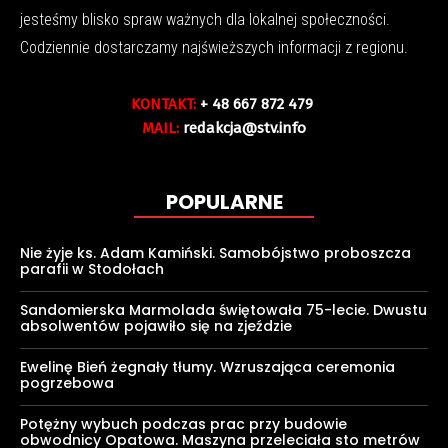
jesteśmy blisko spraw ważnych dla lokalnej społeczności.
Codziennie dostarczamy najświeższych informacji z regionu.
KONTAKT:
+ 48 667 872 479
MAIL:
redakcja@stv.info
POPULARNE
Nie żyje ks. Adam Kamiński. Samobójstwo proboszcza
parafii w Stodołach
Sandomierska Marmolada świętowała 75-lecie. Dwustu
absolwentów pojawiło się na zjeździe
Ewelinę Bień żegnały tłumy. Wzruszająca ceremonia
pogrzebowa
Potężny wybuch podczas prac przy budowie
obwodnicy Opatowa. Maszyna przeleciała sto metrów