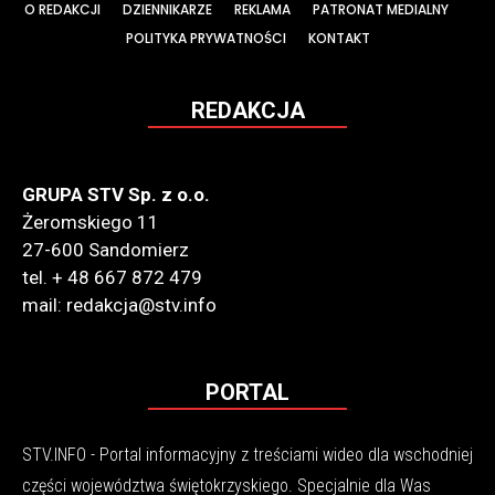
O REDAKCJI
DZIENNIKARZE
REKLAMA
PATRONAT MEDIALNY
POLITYKA PRYWATNOŚCI
KONTAKT
REDAKCJA
GRUPA STV Sp. z o.o.
Żeromskiego 11
27-600 Sandomierz
tel. + 48 667 872 479
mail: redakcja@stv.info
PORTAL
STV.INFO - Portal informacyjny z treściami wideo dla wschodniej
części województwa świętokrzyskiego. Specjalnie dla Was