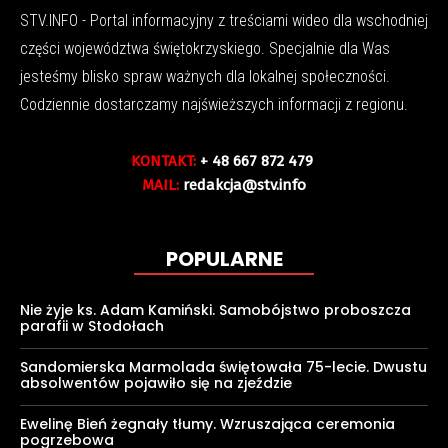
STV.INFO - Portal informacyjny z treściami wideo dla wschodniej
części województwa świętokrzyskiego. Specjalnie dla Was
jesteśmy blisko spraw ważnych dla lokalnej społeczności.
Codziennie dostarczamy najświeższych informacji z regionu.
KONTAKT:
+ 48 667 872 479
MAIL:
redakcja@stv.info
POPULARNE
Nie żyje ks. Adam Kamiński. Samobójstwo proboszcza
parafii w Stodołach
Sandomierska Marmolada świętowała 75-lecie. Dwustu
absolwentów pojawiło się na zjeździe
Ewelinę Bień żegnały tłumy. Wzruszająca ceremonia
pogrzebowa