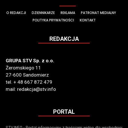
O REDAKCJI
DZIENNIKARZE
REKLAMA
PATRONAT MEDIALNY
POLITYKA PRYWATNOŚCI
KONTAKT
REDAKCJA
GRUPA STV Sp. z o.o.
Żeromskiego 11
27-600 Sandomierz
tel. + 48 667 872 479
mail: redakcja@stv.info
PORTAL
STV.INFO - Portal informacyjny z treściami wideo dla wschodniej