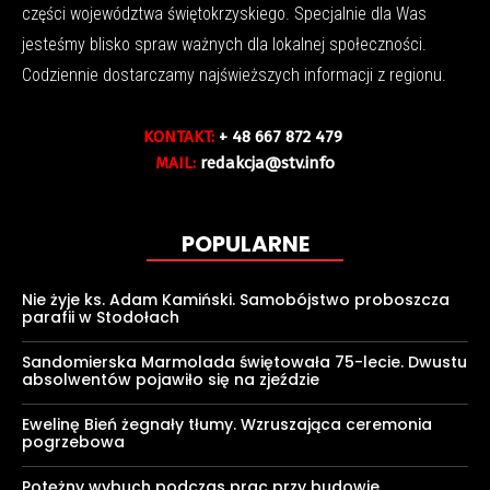
części województwa świętokrzyskiego. Specjalnie dla Was
jesteśmy blisko spraw ważnych dla lokalnej społeczności.
Codziennie dostarczamy najświeższych informacji z regionu.
KONTAKT:
+ 48 667 872 479
MAIL:
redakcja@stv.info
POPULARNE
Nie żyje ks. Adam Kamiński. Samobójstwo proboszcza
parafii w Stodołach
Sandomierska Marmolada świętowała 75-lecie. Dwustu
absolwentów pojawiło się na zjeździe
Ewelinę Bień żegnały tłumy. Wzruszająca ceremonia
pogrzebowa
Potężny wybuch podczas prac przy budowie