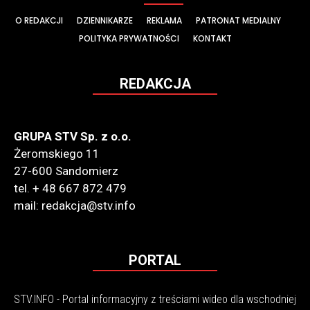
O REDAKCJI
DZIENNIKARZE
REKLAMA
PATRONAT MEDIALNY
POLITYKA PRYWATNOŚCI
KONTAKT
REDAKCJA
GRUPA STV Sp. z o.o.
Żeromskiego 11
27-600 Sandomierz
tel. + 48 667 872 479
mail: redakcja@stv.info
PORTAL
STV.INFO - Portal informacyjny z treściami wideo dla wschodniej