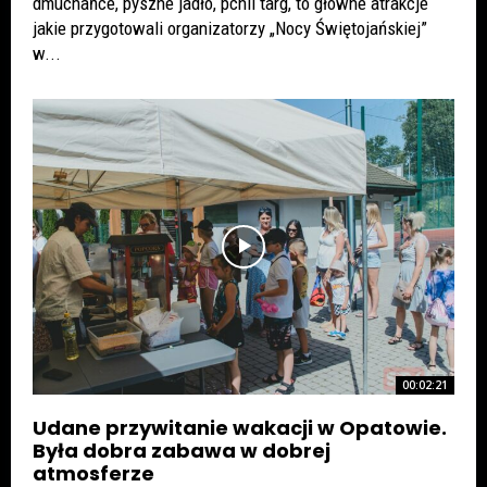
dmuchańce, pyszne jadło, pchli targ, to główne atrakcje
jakie przygotowali organizatorzy „Nocy Świętojańskiej”
w...
00:02:21
Udane przywitanie wakacji w Opatowie.
Była dobra zabawa w dobrej
atmosferze