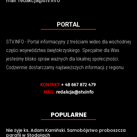
mail: redakcja@stv.info
PORTAL
STV.INFO - Portal informacyjny z treściami wideo dla wschodniej
części województwa świętokrzyskiego. Specjalnie dla Was
jesteśmy blisko spraw ważnych dla lokalnej społeczności.
Codziennie dostarczamy najświeższych informacji z regionu.
KONTAKT:
+ 48 667 872 479
MAIL:
redakcja@stv.info
POPULARNE
Nie żyje ks. Adam Kamiński. Samobójstwo proboszcza
parafii w Stodołach