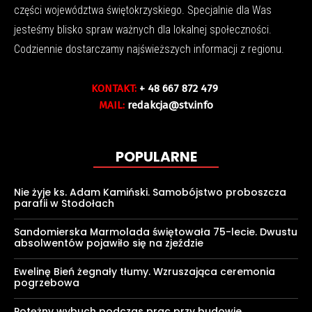
części województwa świętokrzyskiego. Specjalnie dla Was
jesteśmy blisko spraw ważnych dla lokalnej społeczności.
Codziennie dostarczamy najświeższych informacji z regionu.
KONTAKT:
+ 48 667 872 479
MAIL:
redakcja@stv.info
POPULARNE
Nie żyje ks. Adam Kamiński. Samobójstwo proboszcza
parafii w Stodołach
Sandomierska Marmolada świętowała 75-lecie. Dwustu
absolwentów pojawiło się na zjeździe
Ewelinę Bień żegnały tłumy. Wzruszająca ceremonia
pogrzebowa
Potężny wybuch podczas prac przy budowie