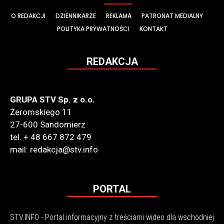
O REDAKCJI
DZIENNIKARZE
REKLAMA
PATRONAT MEDIALNY
POLITYKA PRYWATNOŚCI
KONTAKT
REDAKCJA
GRUPA STV Sp. z o.o.
Żeromskiego 11
27-600 Sandomierz
tel. + 48 667 872 479
mail: redakcja@stv.info
PORTAL
STV.INFO - Portal informacyjny z treściami wideo dla wschodniej