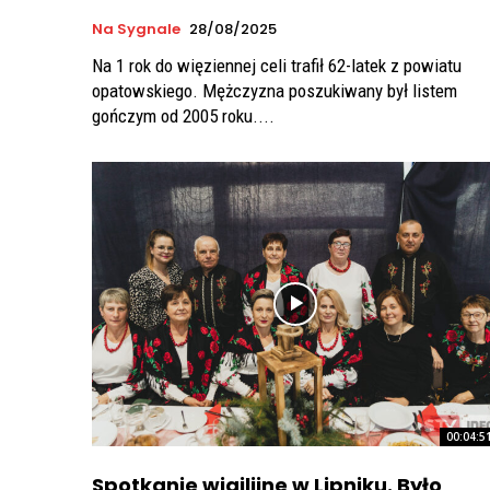
Na Sygnale
28/08/2025
Na 1 rok do więziennej celi trafił 62-latek z powiatu
opatowskiego. Mężczyzna poszukiwany był listem
gończym od 2005 roku....
00:04:5
Spotkanie wigilijne w Lipniku. Było