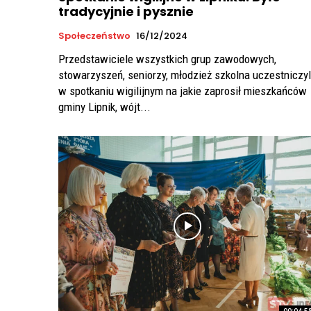
tradycyjnie i pysznie
Społeczeństwo
16/12/2024
Przedstawiciele wszystkich grup zawodowych,
stowarzyszeń, seniorzy, młodzież szkolna uczestniczyl
w spotkaniu wigilijnym na jakie zaprosił mieszkańców
gminy Lipnik, wójt...
00:04:5