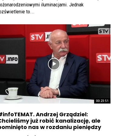
ożonarodzeniowymi iluminacjami. Jednak
ozświetlenie to...
00:23:51
#infoTEMAT. Andrzej Grządziel:
Chcieliśmy już robić kanalizację, ale
pominięto nas w rozdaniu pieniędzy