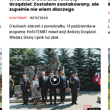
Grządziel: Zostałem zaatakowany, ale
zupełnie nie wiem dlaczego
InfoTEMAT
18/10/2024
Z
O kulisach zdarzeń z poniedziałku, 14 października w
i
L
programie #infoTEMAT mówił wójt Andrzej Grządziel.
w
Włodarz Gminy Lipnik tuż obok...
8
00:03:55