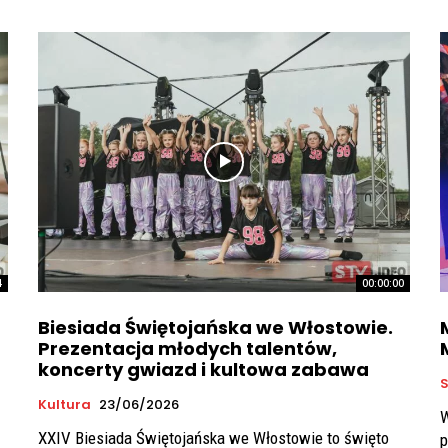
4
00:00:00
Biesiada Świętojańska we Włostowie.
Prezentacja młodych talentów,
koncerty gwiazd i kultowa zabawa
S
Kultura
23/06/2026
W
XXIV Biesiada Świętojańska we Włostowie to święto
p