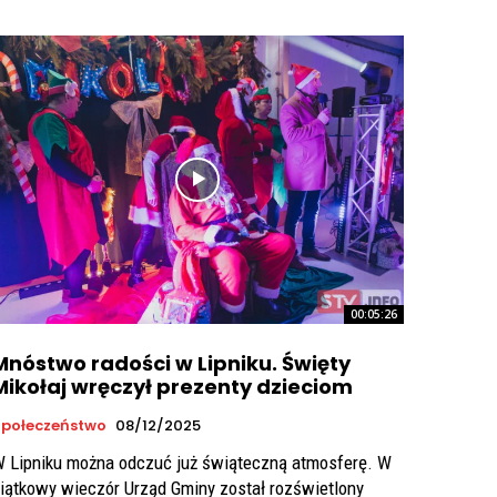
00:05:26
Mnóstwo radości w Lipniku. Święty
Mikołaj wręczył prezenty dzieciom
połeczeństwo
08/12/2025
 Lipniku można odczuć już świąteczną atmosferę. W
iątkowy wieczór Urząd Gminy został rozświetlony