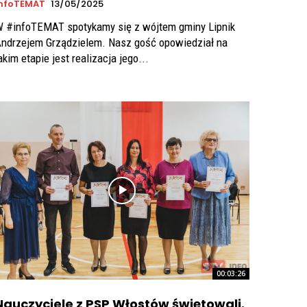
InfoTEMAT
13/05/2025
 #infoTEMAT spotykamy się z wójtem gminy Lipnik
ndrzejem Grządzielem. Nasz gość opowiedział na
akim etapie jest realizacja jego...
00:03:26
Nauczyciele z PSP Włostów świętowali.