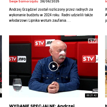
Sesje Samorządu
28/06/2025
Andrzej Grządziel został rozliczony przez radnych za
W
wykonanie budżetu w 2024 roku. Radni udzielili także
A
włodarzowi Lipnika wotum zaufania....
j
1
00:21:42
WYDANIE SPECJALNE: Andrzej