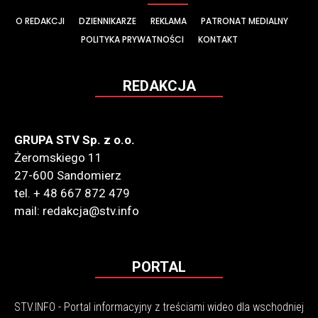
O REDAKCJI
DZIENNIKARZE
REKLAMA
PATRONAT MEDIALNY
POLITYKA PRYWATNOŚCI
KONTAKT
REDAKCJA
GRUPA STV Sp. z o.o.
Żeromskiego 11
27-600 Sandomierz
tel. + 48 667 872 479
mail: redakcja@stv.info
PORTAL
STV.INFO - Portal informacyjny z treściami wideo dla wschodniej