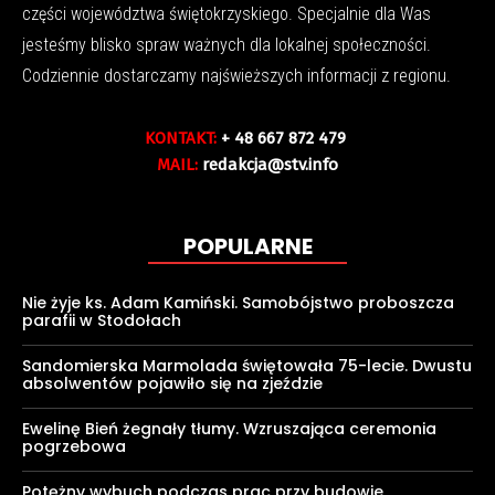
części województwa świętokrzyskiego. Specjalnie dla Was
jesteśmy blisko spraw ważnych dla lokalnej społeczności.
Codziennie dostarczamy najświeższych informacji z regionu.
KONTAKT:
+ 48 667 872 479
MAIL:
redakcja@stv.info
POPULARNE
Nie żyje ks. Adam Kamiński. Samobójstwo proboszcza
parafii w Stodołach
Sandomierska Marmolada świętowała 75-lecie. Dwustu
absolwentów pojawiło się na zjeździe
Ewelinę Bień żegnały tłumy. Wzruszająca ceremonia
pogrzebowa
Potężny wybuch podczas prac przy budowie