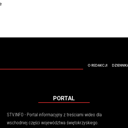
e
O REDAKCJI
DZIENNIK
PORTAL
STV.INFO - Portal informacyjny z treściami wideo dla
wschodniej części województwa świętokrzyskiego.