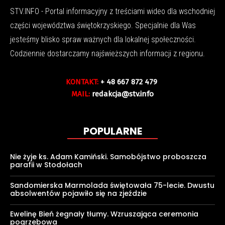
STV.INFO - Portal informacyjny z treściami wideo dla wschodniej
części województwa świętokrzyskiego. Specjalnie dla Was
jesteśmy blisko spraw ważnych dla lokalnej społeczności.
Codziennie dostarczamy najświeższych informacji z regionu.
KONTAKT:
+ 48 667 872 479
MAIL:
redakcja@stv.info
POPULARNE
Nie żyje ks. Adam Kamiński. Samobójstwo proboszcza
parafii w Stodołach
Sandomierska Marmolada świętowała 75-lecie. Dwustu
absolwentów pojawiło się na zjeździe
Ewelinę Bień żegnały tłumy. Wzruszająca ceremonia
pogrzebowa