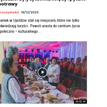
potrawy
roczystości
19/12/2023
amek w Ujeździe stał się miejscem, które nie tylko
dwiedzają turyści. Powoli urasta do centrum życia
połeczno – kulturalnego...
00:05:49