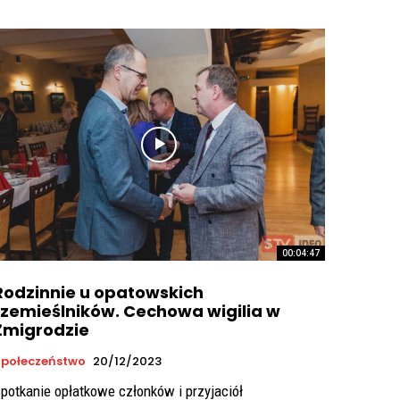
00:04:47
Rodzinnie u opatowskich
rzemieślników. Cechowa wigilia w
Żmigrodzie
połeczeństwo
20/12/2023
potkanie opłatkowe członków i przyjaciół