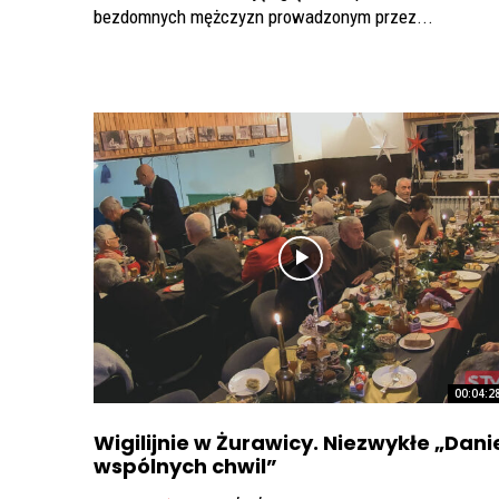
bezdomnych mężczyzn prowadzonym przez...
00:04:2
Wigilijnie w Żurawicy. Niezwykłe „Dani
wspólnych chwil”