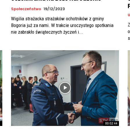
Społeczeństwo
19/12/2023
U
Wigilia strażacka strażaków ochotników z gminy
Z
Bogoria już za nami. W trakcie uroczystego spotkania
o
nie zabrakło świątecznych życzeń i...
s
1
00:02:44