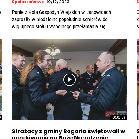
Społeczeństwo
19/12/2023
S
o
Panie z Koła Gospodyń Wiejskich w Janowicach
O
zaprosiły w niedzielne popołudnie seniorów do
K
wigilijnego stołu i wspólnego przełamania się...
s
9
00:03:58
Strażacy z gminy Bogoria świętowali w
oczekiwaniu na Boże Narodzenie