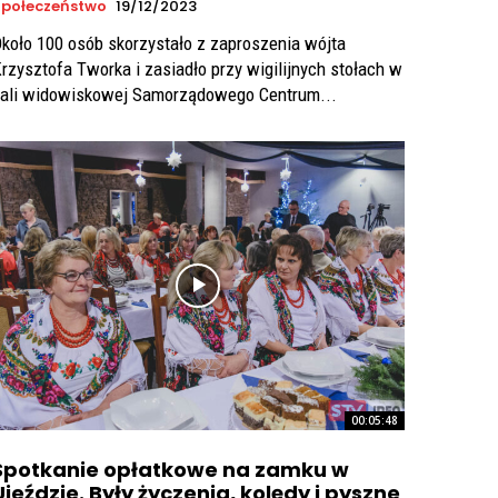
połeczeństwo
19/12/2023
koło 100 osób skorzystało z zaproszenia wójta
rzysztofa Tworka i zasiadło przy wigilijnych stołach w
ali widowiskowej Samorządowego Centrum...
00:05:48
Spotkanie opłatkowe na zamku w
Ujeździe. Były życzenia, kolędy i pyszne