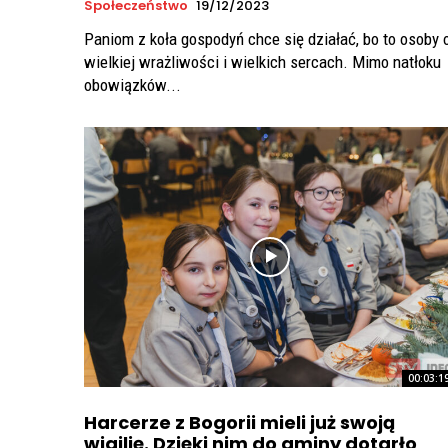
Społeczeństwo
19/12/2023
Paniom z koła gospodyń chce się działać, bo to osoby 
wielkiej wrażliwości i wielkich sercach. Mimo natłoku
obowiązków...
00:03:1
Harcerze z Bogorii mieli już swoją
wigilię. Dzięki nim do gminy dotarło