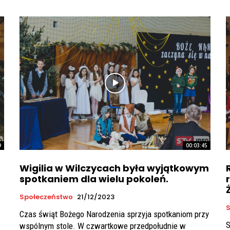
9
00:03:45
Wigilia w Wilczycach była wyjątkowym
spotkaniem dla wielu pokoleń.
Społeczeństwo
21/12/2023
S
Czas świąt Bożego Narodzenia sprzyja spotkaniom przy
S
wspólnym stole. W czwartkowe przedpołudnie w