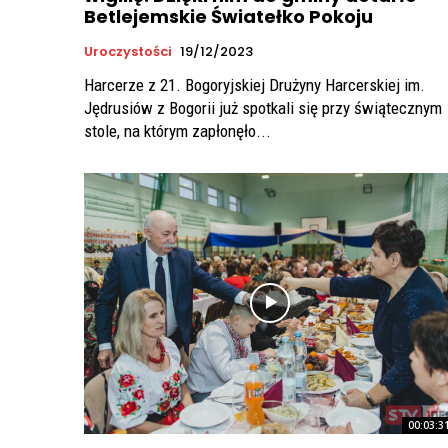
Betlejemskie Światełko Pokoju
Uroczystości
19/12/2023
Harcerze z 21. Bogoryjskiej Drużyny Harcerskiej im.
Jędrusiów z Bogorii już spotkali się przy świątecznym
stole, na którym zapłonęło...
00:03:3