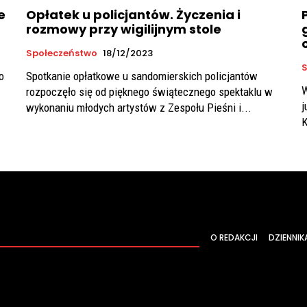
e
Opłatek u policjantów. Życzenia i
rozmowy przy wigilijnym stole
Społeczeństwo
18/12/2023
S
o
Spotkanie opłatkowe u sandomierskich policjantów
W
rozpoczęło się od pięknego świątecznego spektaklu w
j
wykonaniu młodych artystów z Zespołu Pieśni i...
K
O REDAKCJI
DZIENNIK