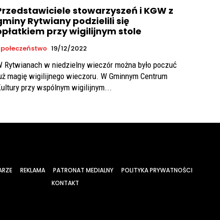
Przedstawiciele stowarzyszeń i KGW z
gminy Rytwiany podzielili się
opłatkiem przy wigilijnym stole
połeczeństwo
19/12/2022
 Rytwianach w niedzielny wieczór można było poczuć
uż magię wigilijnego wieczoru. W Gminnym Centrum
ultury przy wspólnym wigilijnym...
ARZE
REKLAMA
PATRONAT MEDIALNY
POLITYKA PRYWATNOŚCI
KONTAKT