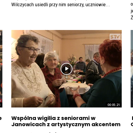
o
Wilczycach usiedli przy nim seniorzy, uczniowie...
j
Ż
8
00:05:21
e
Wspólna wigilia z seniorami w
Janowicach z artystycznym akcentem