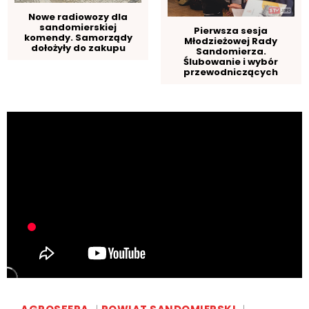
Nowe radiowozy dla
sandomierskiej
Pierwsza sesja
komendy. Samorządy
Młodzieżowej Rady
dołożyły do zakupu
Sandomierza.
Ślubowanie i wybór
przewodniczących