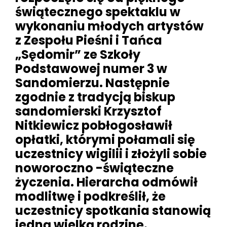
świątecznego spektaklu w
wykonaniu młodych artystów
z Zespołu Pieśni i Tańca
„Sędomir” ze Szkoły
Podstawowej numer 3 w
Sandomierzu. Następnie
zgodnie z tradycją biskup
sandomierski Krzysztof
Nitkiewicz pobłogosławił
opłatki, którymi połamali się
uczestnicy wigilii i złożyli sobie
noworoczno -świąteczne
życzenia. Hierarcha odmówił
modlitwę i podkreślił, że
uczestnicy spotkania stanowią
jedną wielką rodzinę.