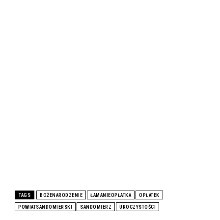
TAGS
BOŻENARODZENIE
ŁAMANIEOPŁATKA
OPŁATEK
POWIATSANDOMIERSKI
SANDOMIERZ
UROCZYSTOŚCI