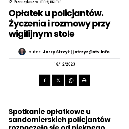
Przeczytasz w
mniej niż
min.
Opłatek u policjantów.
Życzenia i rozmowy przy
wigilijnym stole
autor:
Jerzy Strzyż | j.strzyz@stv.info
18/12/2023
Spotkanie opłatkowe u
sandomierskich policjantów
rozpoczęło się od pięknego