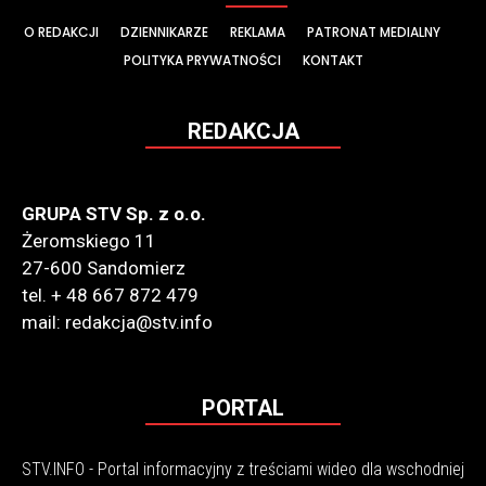
O REDAKCJI
DZIENNIKARZE
REKLAMA
PATRONAT MEDIALNY
POLITYKA PRYWATNOŚCI
KONTAKT
REDAKCJA
GRUPA STV Sp. z o.o.
Żeromskiego 11
27-600 Sandomierz
tel. + 48 667 872 479
mail: redakcja@stv.info
PORTAL
STV.INFO - Portal informacyjny z treściami wideo dla wschodniej