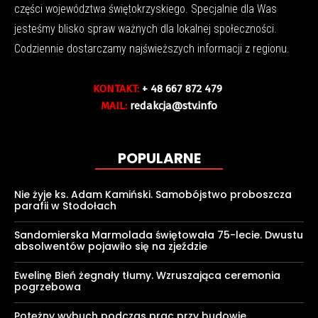
części województwa świętokrzyskiego. Specjalnie dla Was
jesteśmy blisko spraw ważnych dla lokalnej społeczności.
Codziennie dostarczamy najświeższych informacji z regionu.
KONTAKT:
+ 48 667 872 479
MAIL:
redakcja@stv.info
POPULARNE
Nie żyje ks. Adam Kamiński. Samobójstwo proboszcza
parafii w Stodołach
Sandomierska Marmolada świętowała 75-lecie. Dwustu
absolwentów pojawiło się na zjeździe
Ewelinę Bień żegnały tłumy. Wzruszająca ceremonia
pogrzebowa
Potężny wybuch podczas prac przy budowie