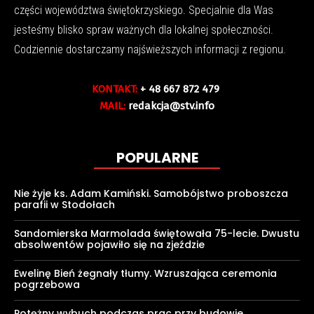
części województwa świętokrzyskiego. Specjalnie dla Was
jesteśmy blisko spraw ważnych dla lokalnej społeczności.
Codziennie dostarczamy najświeższych informacji z regionu.
KONTAKT:
+ 48 667 872 479
MAIL:
redakcja@stv.info
POPULARNE
Nie żyje ks. Adam Kamiński. Samobójstwo proboszcza
parafii w Stodołach
Sandomierska Marmolada świętowała 75-lecie. Dwustu
absolwentów pojawiło się na zjeździe
Ewelinę Bień żegnały tłumy. Wzruszająca ceremonia
pogrzebowa
Potężny wybuch podczas prac przy budowie