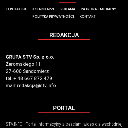
O REDAKCJI
DZIENNIKARZE
REKLAMA
PATRONAT MEDIALNY
POLITYKA PRYWATNOŚCI
KONTAKT
REDAKCJA
GRUPA STV Sp. z o.o.
Żeromskiego 11
27-600 Sandomierz
tel. + 48 667 872 479
mail: redakcja@stv.info
PORTAL
STV.INFO - Portal informacyjny z treściami wideo dla wschodniej