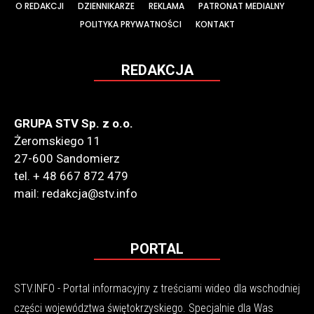
O REDAKCJI
DZIENNIKARZE
REKLAMA
PATRONAT MEDIALNY
POLITYKA PRYWATNOŚCI
KONTAKT
REDAKCJA
GRUPA STV Sp. z o.o.
Żeromskiego 11
27-600 Sandomierz
tel. + 48 667 872 479
mail: redakcja@stv.info
PORTAL
STV.INFO - Portal informacyjny z treściami wideo dla wschodniej
części województwa świętokrzyskiego. Specjalnie dla Was