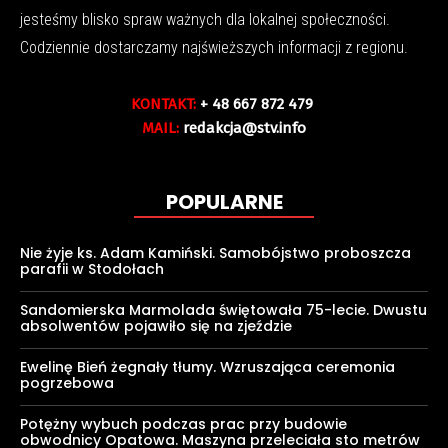
jesteśmy blisko spraw ważnych dla lokalnej społeczności.
Codziennie dostarczamy najświeższych informacji z regionu.
KONTAKT:
+ 48 667 872 479
MAIL:
redakcja@stv.info
POPULARNE
Nie żyje ks. Adam Kamiński. Samobójstwo proboszcza
parafii w Stodołach
Sandomierska Marmolada świętowała 75-lecie. Dwustu
absolwentów pojawiło się na zjeździe
Ewelinę Bień żegnały tłumy. Wzruszająca ceremonia
pogrzebowa
Potężny wybuch podczas prac przy budowie
obwodnicy Opatowa. Maszyna przeleciała sto metrów