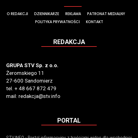
O REDAKCJI
DZIENNIKARZE
REKLAMA
PATRONAT MEDIALNY
POLITYKA PRYWATNOŚCI
KONTAKT
REDAKCJA
GRUPA STV Sp. z o.o.
Żeromskiego 11
27-600 Sandomierz
tel. + 48 667 872 479
mail: redakcja@stv.info
PORTAL
STV.INFO - Portal informacyjny z treściami wideo dla wschodniej