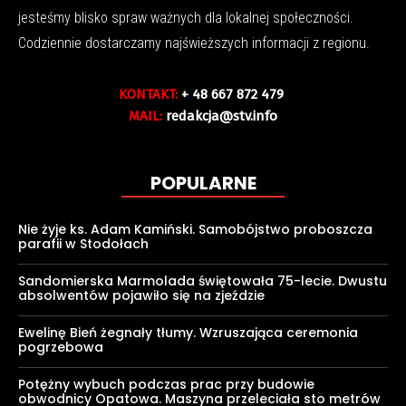
jesteśmy blisko spraw ważnych dla lokalnej społeczności.
Codziennie dostarczamy najświeższych informacji z regionu.
KONTAKT:
+ 48 667 872 479
MAIL:
redakcja@stv.info
POPULARNE
Nie żyje ks. Adam Kamiński. Samobójstwo proboszcza
parafii w Stodołach
Sandomierska Marmolada świętowała 75-lecie. Dwustu
absolwentów pojawiło się na zjeździe
Ewelinę Bień żegnały tłumy. Wzruszająca ceremonia
pogrzebowa
Potężny wybuch podczas prac przy budowie
obwodnicy Opatowa. Maszyna przeleciała sto metrów