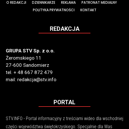
O REDAKCJI
DZIENNIKARZE
REKLAMA
PATRONAT MEDIALNY
POLITYKA PRYWATNOŚCI
KONTAKT
REDAKCJA
GRUPA STV Sp. z o.o.
Żeromskiego 11
27-600 Sandomierz
tel. + 48 667 872 479
mail: redakcja@stv.info
PORTAL
STV.INFO - Portal informacyjny z treściami wideo dla wschodniej
części województwa świętokrzyskiego. Specjalnie dla Was