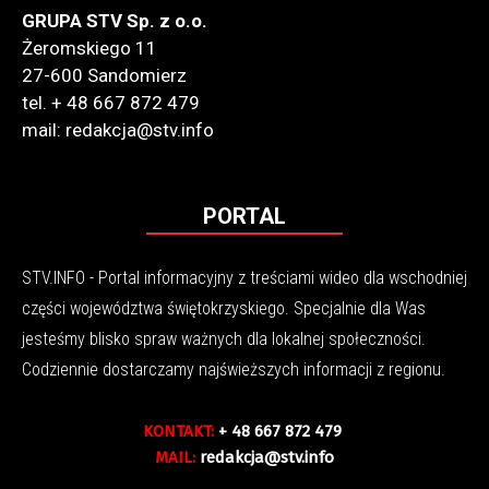
GRUPA STV Sp. z o.o.
Żeromskiego 11
27-600 Sandomierz
tel. + 48 667 872 479
mail: redakcja@stv.info
PORTAL
STV.INFO - Portal informacyjny z treściami wideo dla wschodniej
części województwa świętokrzyskiego. Specjalnie dla Was
jesteśmy blisko spraw ważnych dla lokalnej społeczności.
Codziennie dostarczamy najświeższych informacji z regionu.
KONTAKT:
+ 48 667 872 479
MAIL:
redakcja@stv.info