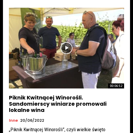
00:06:52
Piknik Kwitnącej Winorośli.
Sandomierscy winiarze promowali
lokalne wina
Inne
20/06/2022
„Piknik Kwitnącej Winorośli”, czyli wielkie święto