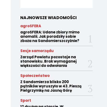
NAJNOWSZE WIADOMOŚCI
agroSFERA
agroSFERA: Udane zbiory mimo
anomalii. Jak poradziły sobie
zboża na Sandomierszczyźnie?
Sesje samorządu
Zarząd Powiatu pozostaje na
stanowisku. Brak wymaganej
większości do odwołania
Społeczeństwo
Z Sandomierza blisko 200
pątników wyruszyło w 43. Pieszą
Pielgrzymkę na Jasną Górę
Sport
17 drużyn na starcie. W