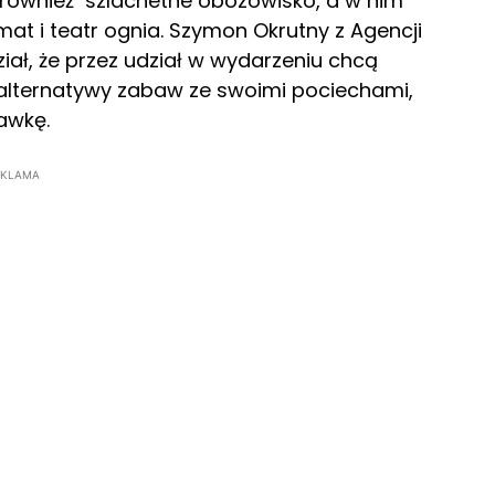
o również szlachetne obozowisko, a w nim
at i teatr ognia. Szymon Okrutny z Agencji
ał, że przez udział w wydarzeniu chcą
alternatywy zabaw ze swoimi pociechami,
awkę.
EKLAMA