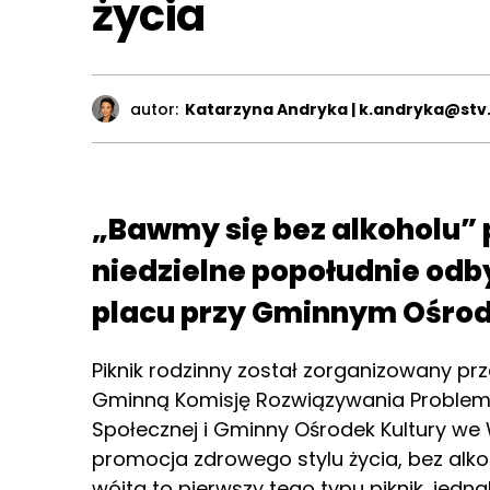
życia
autor:
Katarzyna Andryka | k.andryka@stv.
„Bawmy się bez alkoholu”
niedzielne popołudnie odby
placu przy Gminnym Ośrod
Piknik rodzinny został zorganizowany prz
Gminną Komisję Rozwiązywania Proble
Społecznej i Gminny Ośrodek Kultury we
promocja zdrowego stylu życia, bez alko
wójta to pierwszy tego typu piknik, jedna