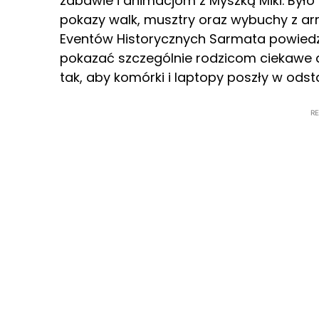
zabawie i animacjom z Myszką Miki. Był
pokazy walk, musztry oraz wybuchy z arm
Eventów Historycznych Sarmata powiedzi
pokazać szczególnie rodzicom ciekawe 
tak, aby komórki i laptopy poszły w odst
R