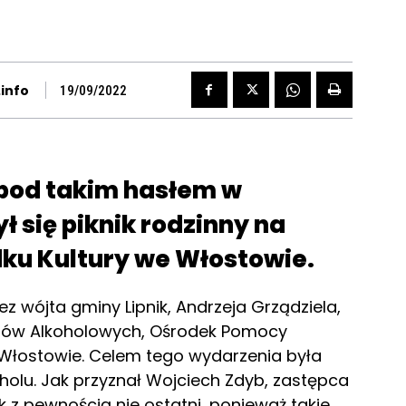
info
19/09/2022
 pod takim hasłem w
ł się piknik rodzinny na
ku Kultury we Włostowie.
ez wójta gminy Lipnik, Andrzeja Grządziela,
mów Alkoholowych, Ośrodek Pomocy
 Włostowie. Celem tego wydarzenia była
holu. Jak przyznał Wojciech Zdyb, zastępca
k z pewnością nie ostatni, ponieważ takie