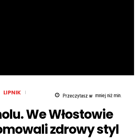
LIPNIK
Przeczytasz w
mniej niż
min.
oholu. We Włostowie
omowali zdrowy styl