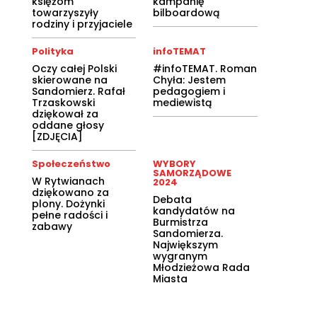
księżom
kampanię
towarzyszyły
bilboardową
rodziny i przyjaciele
Polityka
infoTEMAT
Oczy całej Polski
#infoTEMAT. Roman
skierowane na
Chyła: Jestem
Sandomierz. Rafał
pedagogiem i
Trzaskowski
mediewistą
dziękował za
oddane głosy
[ZDJĘCIA]
Społeczeństwo
WYBORY
SAMORZĄDOWE
W Rytwianach
2024
dziękowano za
Debata
plony. Dożynki
kandydatów na
pełne radości i
Burmistrza
zabawy
Sandomierza.
Największym
wygranym
Młodzieżowa Rada
Miasta