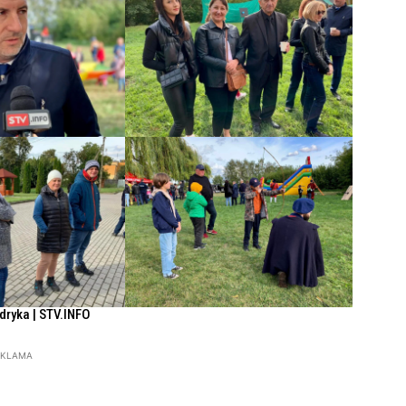
ndryka | STV.INFO
EKLAMA