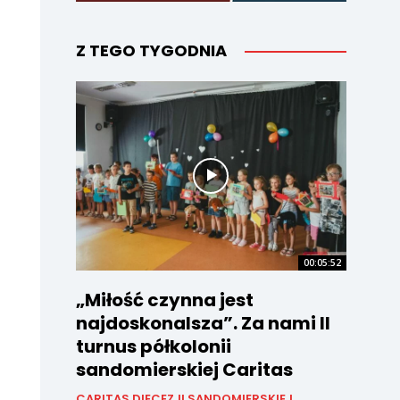
Z TEGO TYGODNIA
00:05:52
„Miłość czynna jest
najdoskonalsza”. Za nami II
turnus półkolonii
sandomierskiej Caritas
CARITAS DIECEZJI SANDOMIERSKIEJ