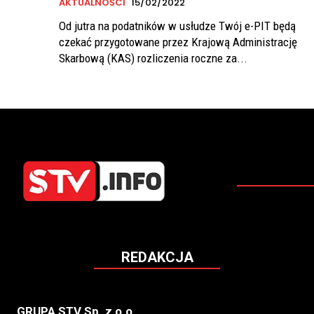
AKTUALNOŚCI
15/02/2022
Od jutra na podatników w usłudze Twój e-PIT będą
czekać przygotowane przez Krajową Administrację
Skarbową (KAS) rozliczenia roczne za...
REDAKCJA
GRUPA STV Sp. z o.o.