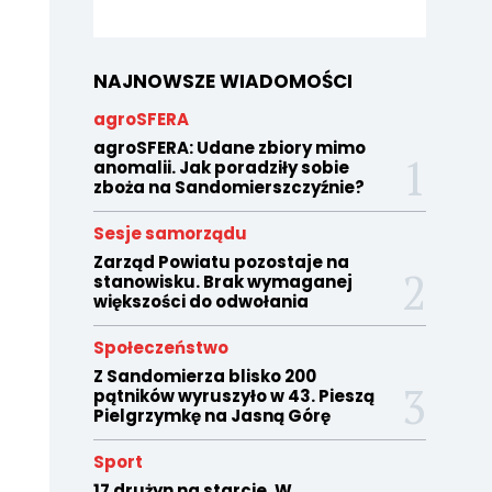
NAJNOWSZE WIADOMOŚCI
agroSFERA
agroSFERA: Udane zbiory mimo
anomalii. Jak poradziły sobie
zboża na Sandomierszczyźnie?
Sesje samorządu
Zarząd Powiatu pozostaje na
stanowisku. Brak wymaganej
większości do odwołania
Społeczeństwo
Z Sandomierza blisko 200
pątników wyruszyło w 43. Pieszą
Pielgrzymkę na Jasną Górę
Sport
17 drużyn na starcie. W