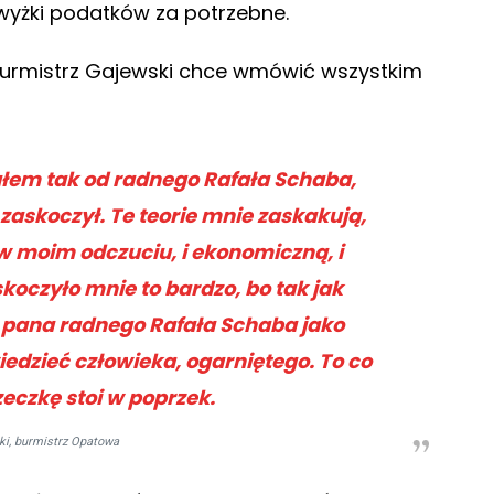
wyżki podatków za potrzebne.
burmistrz Gajewski chce wmówić wszystkim
łem tak od radnego Rafała Schaba,
zaskoczył. Te teorie mnie zaskakują,
w moim odczuciu, i ekonomiczną, i
koczyło mnie to bardzo, bo tak jak
ę pana radnego Rafała Schaba jako
dzieć człowieka, ogarniętego. To co
zeczkę stoi w poprzek.
ki, burmistrz Opatowa