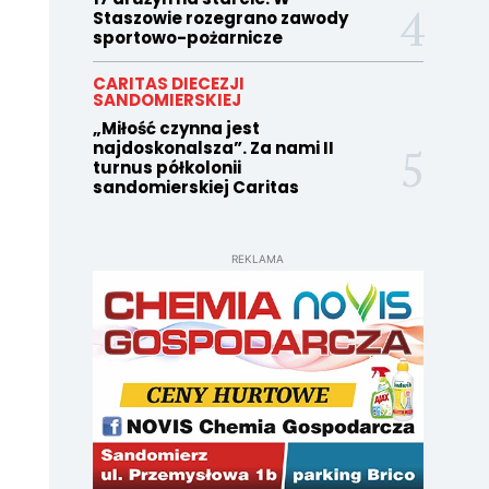
Staszowie rozegrano zawody
sportowo-pożarnicze
CARITAS DIECEZJI
SANDOMIERSKIEJ
„Miłość czynna jest
najdoskonalsza”. Za nami II
turnus półkolonii
sandomierskiej Caritas
REKLAMA