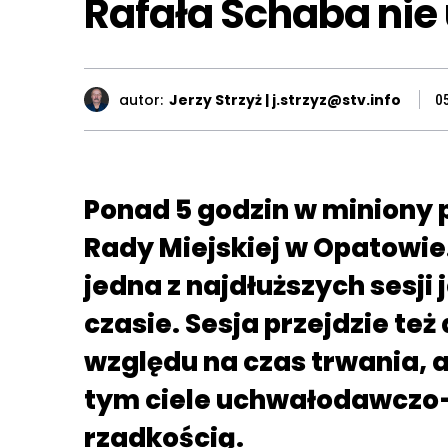
Rafała Schaba nie
autor:
Jerzy Strzyż | j.strzyz@stv.info
0
Ponad 5 godzin w miniony 
Rady Miejskiej w Opatowie
jedna z najdłuższych sesji 
czasie. Sesja przejdzie też d
względu na czas trwania, a
tym ciele uchwałodawczo–
rzadkością.