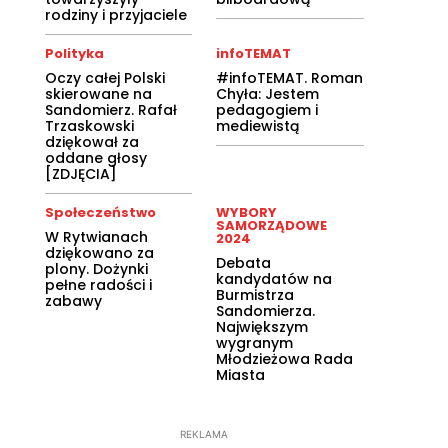
rodziny i przyjaciele
Polityka
infoTEMAT
Oczy całej Polski
#infoTEMAT. Roman
skierowane na
Chyła: Jestem
Sandomierz. Rafał
pedagogiem i
Trzaskowski
mediewistą
dziękował za
oddane głosy
[ZDJĘCIA]
Społeczeństwo
WYBORY
SAMORZĄDOWE
W Rytwianach
2024
dziękowano za
Debata
plony. Dożynki
kandydatów na
pełne radości i
Burmistrza
zabawy
Sandomierza.
Największym
wygranym
Młodzieżowa Rada
Miasta
REKLAMA