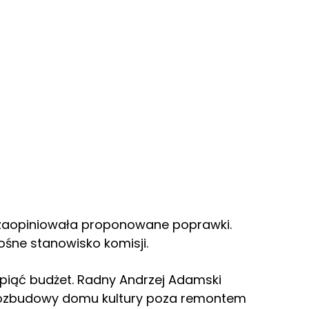
 zaopiniowała proponowane poprawki.
ośne stanowisko komisji.
spiąć budżet. Radny Andrzej Adamski
eby rozbudowy domu kultury poza remontem