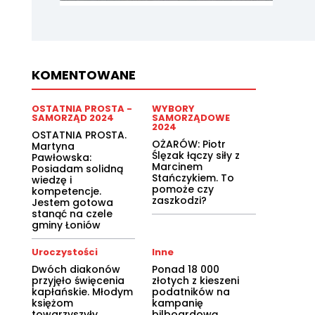
KOMENTOWANE
OSTATNIA PROSTA -
WYBORY
SAMORZĄD 2024
SAMORZĄDOWE
2024
OSTATNIA PROSTA.
OŻARÓW: Piotr
Martyna
Ślęzak łączy siły z
Pawłowska:
Marcinem
Posiadam solidną
Stańczykiem. To
wiedzę i
pomoże czy
kompetencje.
zaszkodzi?
Jestem gotowa
stanąć na czele
gminy Łoniów
Uroczystości
Inne
Dwóch diakonów
Ponad 18 000
przyjęło święcenia
złotych z kieszeni
kapłańskie. Młodym
podatników na
księżom
kampanię
towarzyszyły
bilboardową