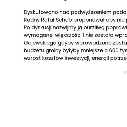
Dyskutowano nad podwyższeniem podatk
Radny Rafał Schab proponował aby nie 
Po dyskusji nazwijmy ją burzliwą popra
wymaganej większości i nie została wp
Gajewskiego gdyby wprowadzone został
budżetu gminy byłyby mniejsze o 600 tys
wzrost kosztów inwestycji, energii potrze
R