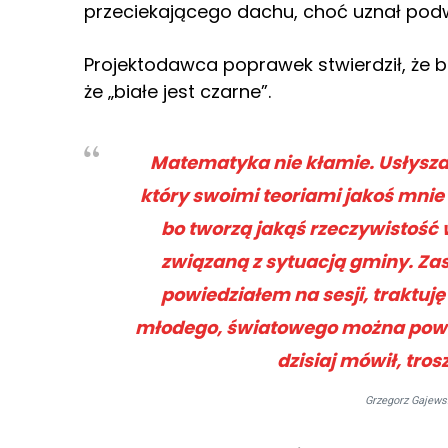
przeciekającego dachu, choć uznał pod
Projektodawca poprawek stwierdził, że 
że „białe jest czarne”.
Matematyka nie kłamie. Usłysza
który swoimi teoriami jakoś mnie 
bo tworzą jakąś rzeczywistość 
związaną z sytuacją gminy. Zas
powiedziałem na sesji, traktuj
młodego, światowego można powie
dzisiaj mówił, tros
Grzegorz Gajews