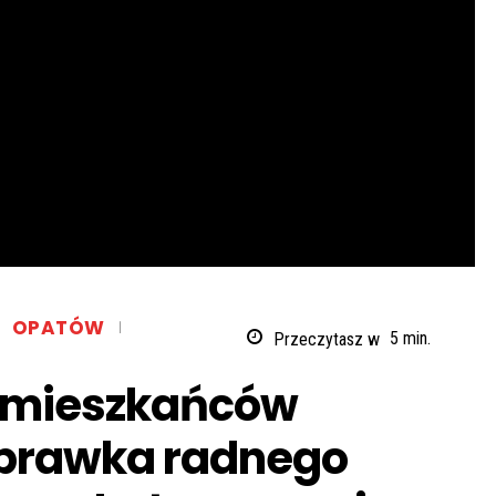
OPATÓW
Przeczytasz w
5
min.
a mieszkańców
prawka radnego