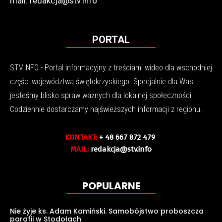
mail: redakcja@stv.info
PORTAL
STV.INFO - Portal informacyjny z treściami wideo dla wschodniej
części województwa świętokrzyskiego. Specjalnie dla Was
jesteśmy blisko spraw ważnych dla lokalnej społeczności.
Codziennie dostarczamy najświeższych informacji z regionu.
KONTAKT:
+ 48 667 872 479
MAIL:
redakcja@stv.info
POPULARNE
Nie żyje ks. Adam Kamiński. Samobójstwo proboszcza
parafii w Stodołach