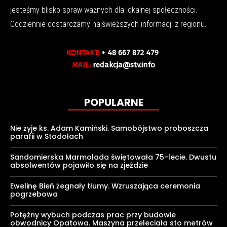
jesteśmy blisko spraw ważnych dla lokalnej społeczności.
Codziennie dostarczamy najświeższych informacji z regionu.
KONTAKT:
+ 48 667 872 479
MAIL:
redakcja@stv.info
POPULARNE
Nie żyje ks. Adam Kamiński. Samobójstwo proboszcza
parafii w Stodołach
Sandomierska Marmolada świętowała 75-lecie. Dwustu
absolwentów pojawiło się na zjeździe
Ewelinę Bień żegnały tłumy. Wzruszająca ceremonia
pogrzebowa
Potężny wybuch podczas prac przy budowie
obwodnicy Opatowa. Maszyna przeleciała sto metrów