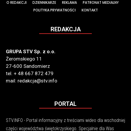
O REDAKCJI
DZIENNIKARZE
REKLAMA
PATRONAT MEDIALNY
POLITYKA PRYWATNOŚCI
KONTAKT
REDAKCJA
GRUPA STV Sp. z o.o.
Żeromskiego 11
27-600 Sandomierz
tel. + 48 667 872 479
mail: redakcja@stv.info
PORTAL
STV.INFO - Portal informacyjny z treściami wideo dla wschodniej
części województwa świętokrzyskiego. Specjalnie dla Was