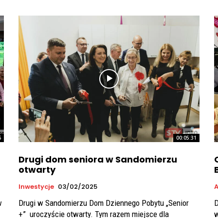
6
00:05:31
Drugi dom seniora w Sandomierzu
otwarty
Inwestycje
03/02/2025
w
Drugi w Sandomierzu Dom Dziennego Pobytu „Senior
D
+” uroczyście otwarty. Tym razem miejsce dla
w