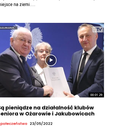
iejsce na ziemi....
00:01:29
Są pieniądze na działalność klubów
seniora w Ożarowie i Jakubowicach
połeczeństwo
23/05/2022