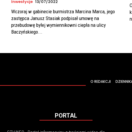
Inwestycje
13/07/2022
O
Wczoraj w gabinecie burmistrza Marcina Marca, jego
k
zastępca Janusz Stasiak podpisał umowę na
n
przebudowę byłej wymiennikowni ciepła na ulicy
Baczyńskiego...
O REDAKCJI
DZIENNIK
PORTAL