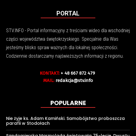
PORTAL
STV.INFO - Portal informacyjny z treściami wideo dla wschodniej
części województwa świętokrzyskiego. Specjalnie dla Was
jesteśmy blisko spraw ważnych dla lokalnej społeczności.
Codziennie dostarczamy najświeższych informacji z regionu.
KONTAKT:
+ 48 667 872 479
MAIL:
redakcja@stv.info
POPULARNE
Nie żyje ks. Adam Kamiński. Samobójstwo proboszcza
parafii w Stodołach
Sandomierska Marmolada świętowała 75-lecie. Dwustu