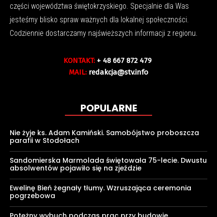
części województwa świętokrzyskiego. Specjalnie dla Was
jesteśmy blisko spraw ważnych dla lokalnej społeczności.
Codziennie dostarczamy najświeższych informacji z regionu.
KONTAKT:
+ 48 667 872 479
MAIL:
redakcja@stv.info
POPULARNE
Nie żyje ks. Adam Kamiński. Samobójstwo proboszcza
parafii w Stodołach
Sandomierska Marmolada świętowała 75-lecie. Dwustu
absolwentów pojawiło się na zjeździe
Ewelinę Bień żegnały tłumy. Wzruszająca ceremonia
pogrzebowa
Potężny wybuch podczas prac przy budowie