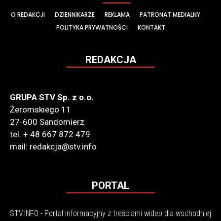
O REDAKCJI
DZIENNIKARZE
REKLAMA
PATRONAT MEDIALNY
POLITYKA PRYWATNOŚCI
KONTAKT
REDAKCJA
GRUPA STV Sp. z o.o.
Żeromskiego 11
27-600 Sandomierz
tel. + 48 667 872 479
mail: redakcja@stv.info
PORTAL
STV.INFO - Portal informacyjny z treściami wideo dla wschodniej