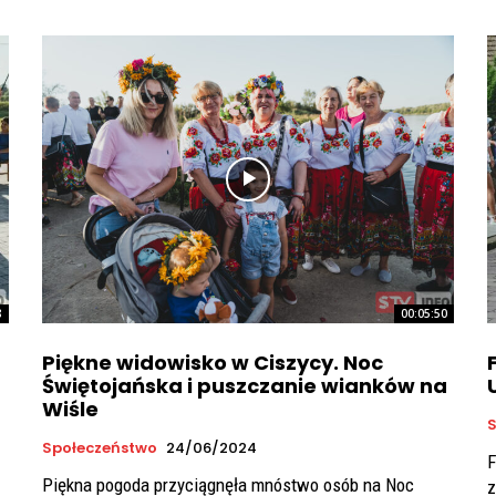
8
00:05:50
Piękne widowisko w Ciszycy. Noc
Świętojańska i puszczanie wianków na
Wiśle
S
Społeczeństwo
24/06/2024
F
Piękna pogoda przyciągnęła mnóstwo osób na Noc
z