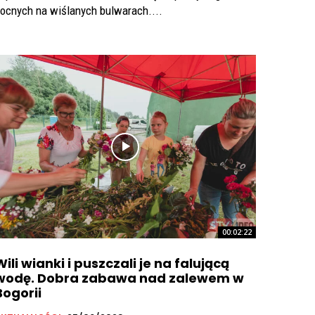
ocnych na wiślanych bulwarach....
00:02:22
Wili wianki i puszczali je na falującą
wodę. Dobra zabawa nad zalewem w
Bogorii