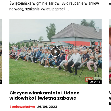
Świętojańską w gminie Tarłów. Było rzucanie wianków
n
na wodę, szukanie kwiatu paproci,...
0
00:04:18
Ciszyca wiankami stoi. Udane
widowisko i świetna zabawa
Społeczeństwo
26/06/2023