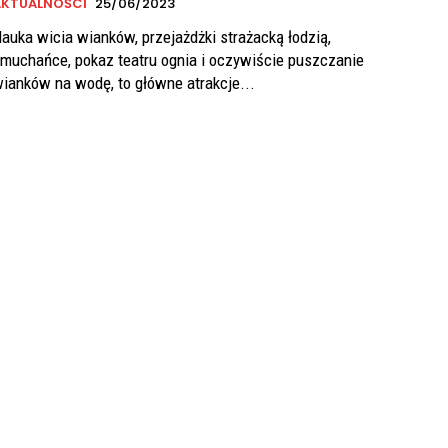
AKTUALNOŚCI
25/06/2023
auka wicia wianków, przejażdżki strażacką łodzią,
muchańce, pokaz teatru ognia i oczywiście puszczanie
ianków na wodę, to główne atrakcje...