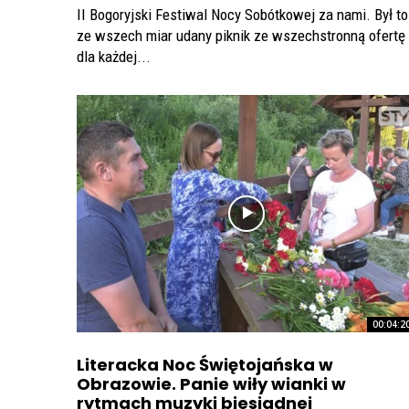
II Bogoryjski Festiwal Nocy Sobótkowej za nami. Był to
ze wszech miar udany piknik ze wszechstronną ofertę
dla każdej...
00:04:2
Literacka Noc Świętojańska w
Obrazowie. Panie wiły wianki w
rytmach muzyki biesiadnej