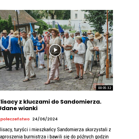
00:05:32
Flisacy z kluczami do Sandomierza.
Udane wianki
połeczeństwo
24/06/2024
lisacy, turyści i mieszkańcy Sandomierza skorzystali z
aproszenia burmistrza i bawili się do późnych godzin