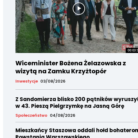
00:03:
Wiceminister Bożena Żelazowska z
wizytą na Zamku Krzyżtopór
Inwestycje
03/08/2026
Z Sandomierza blisko 200 pątników wyruszy
w 43. Pieszą Pielgrzymkę na Jasną Górę
Społeczeństwo
04/08/2026
Mieszkańcy Staszowa oddali hołd bohatero
Powstania Warszawskiego