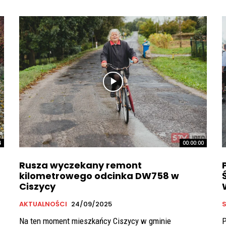
4
00:00:00
Rusza wyczekany remont
kilometrowego odcinka DW758 w
Ciszycy
AKTUALNOŚCI
24/09/2025
S
Na ten moment mieszkańcy Ciszycy w gminie
P