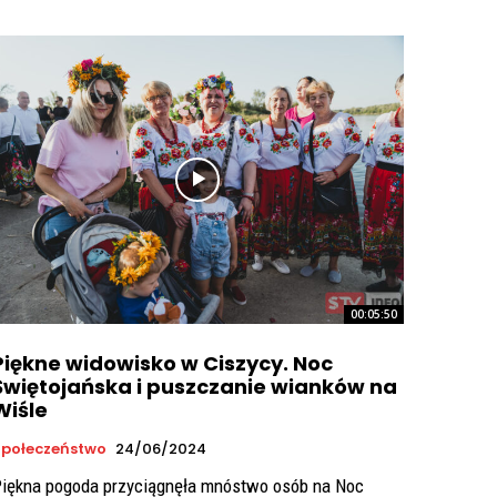
00:05:50
Piękne widowisko w Ciszycy. Noc
Świętojańska i puszczanie wianków na
Wiśle
połeczeństwo
24/06/2024
iękna pogoda przyciągnęła mnóstwo osób na Noc