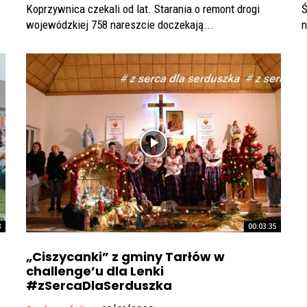
Koprzywnica czekali od lat. Starania o remont drogi
Ś
wojewódzkiej 758 nareszcie doczekają...
n
8
00:03:35
„Ciszycanki” z gminy Tarłów w
challenge’u dla Lenki
#zSercaDlaSerduszka