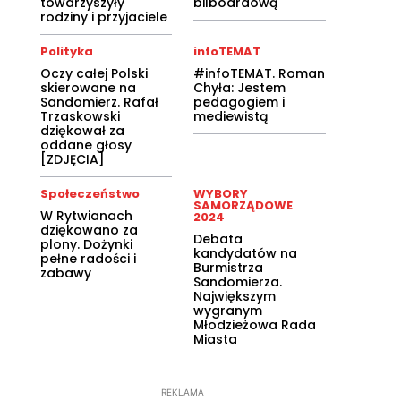
towarzyszyły
bilboardową
rodziny i przyjaciele
Polityka
infoTEMAT
Oczy całej Polski
#infoTEMAT. Roman
skierowane na
Chyła: Jestem
Sandomierz. Rafał
pedagogiem i
Trzaskowski
mediewistą
dziękował za
oddane głosy
[ZDJĘCIA]
Społeczeństwo
WYBORY
SAMORZĄDOWE
W Rytwianach
2024
dziękowano za
Debata
plony. Dożynki
kandydatów na
pełne radości i
Burmistrza
zabawy
Sandomierza.
Największym
wygranym
Młodzieżowa Rada
Miasta
REKLAMA