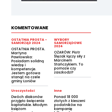
KOMENTOWANE
OSTATNIA PROSTA -
WYBORY
SAMORZĄD 2024
SAMORZĄDOWE
2024
OSTATNIA PROSTA.
OŻARÓW: Piotr
Martyna
Ślęzak łączy siły z
Pawłowska:
Marcinem
Posiadam solidną
Stańczykiem. To
wiedzę i
pomoże czy
kompetencje.
zaszkodzi?
Jestem gotowa
stanąć na czele
gminy Łoniów
Uroczystości
Inne
Dwóch diakonów
Ponad 18 000
przyjęło święcenia
złotych z kieszeni
kapłańskie. Młodym
podatników na
księżom
kampanię