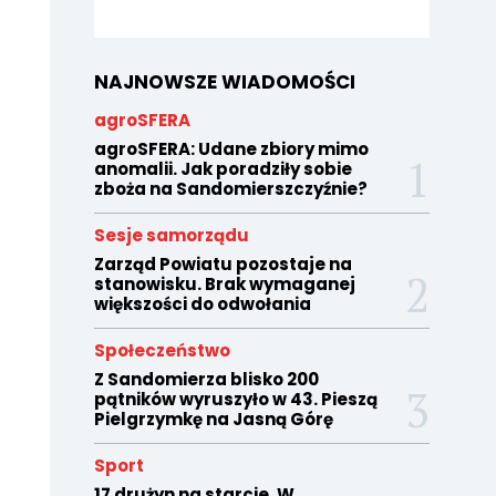
NAJNOWSZE WIADOMOŚCI
agroSFERA
agroSFERA: Udane zbiory mimo
anomalii. Jak poradziły sobie
zboża na Sandomierszczyźnie?
Sesje samorządu
Zarząd Powiatu pozostaje na
stanowisku. Brak wymaganej
większości do odwołania
Społeczeństwo
Z Sandomierza blisko 200
pątników wyruszyło w 43. Pieszą
Pielgrzymkę na Jasną Górę
Sport
17 drużyn na starcie. W