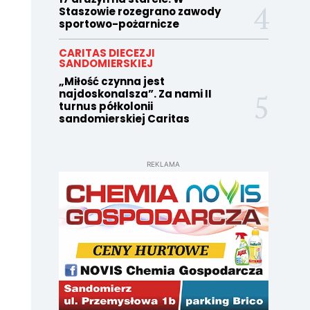
Staszowie rozegrano zawody
sportowo-pożarnicze
CARITAS DIECEZJI
SANDOMIERSKIEJ
„Miłość czynna jest
najdoskonalsza”. Za nami II
turnus półkolonii
sandomierskiej Caritas
REKLAMA