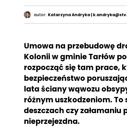
autor:
Katarzyna Andryka | k.andryka@stv.
Umowa na przebudowę dro
Kolonii w gminie Tarłów p
rozpocząć się tam prace, 
bezpieczeństwo poruszający
lata ściany wąwozu obsypyw
różnym uszkodzeniom. To s
deszczach czy załamaniu p
nieprzejezdna.