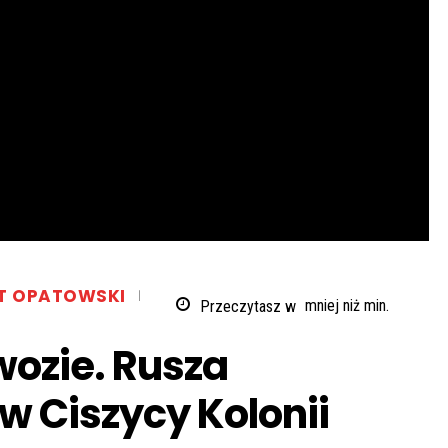
T OPATOWSKI
Przeczytasz w
mniej niż
min.
wozie. Rusza
w Ciszycy Kolonii