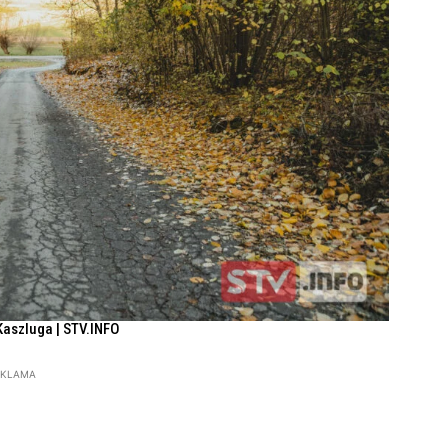
Kaszluga | STV.INFO
EKLAMA