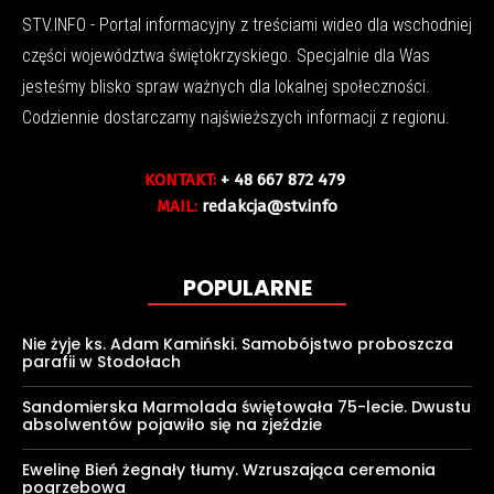
STV.INFO - Portal informacyjny z treściami wideo dla wschodniej
części województwa świętokrzyskiego. Specjalnie dla Was
jesteśmy blisko spraw ważnych dla lokalnej społeczności.
Codziennie dostarczamy najświeższych informacji z regionu.
KONTAKT:
+ 48 667 872 479
MAIL:
redakcja@stv.info
POPULARNE
Nie żyje ks. Adam Kamiński. Samobójstwo proboszcza
parafii w Stodołach
Sandomierska Marmolada świętowała 75-lecie. Dwustu
absolwentów pojawiło się na zjeździe
Ewelinę Bień żegnały tłumy. Wzruszająca ceremonia
pogrzebowa