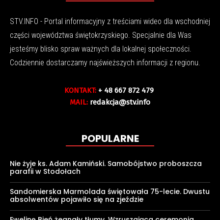
STV.INFO - Portal informacyjny z treściami wideo dla wschodniej
części województwa świętokrzyskiego. Specjalnie dla Was
jesteśmy blisko spraw ważnych dla lokalnej społeczności.
Codziennie dostarczamy najświeższych informacji z regionu.
KONTAKT:
+ 48 667 872 479
MAIL:
redakcja@stv.info
POPULARNE
Nie żyje ks. Adam Kamiński. Samobójstwo proboszcza
parafii w Stodołach
Sandomierska Marmolada świętowała 75-lecie. Dwustu
absolwentów pojawiło się na zjeździe
Ewelinę Bień żegnały tłumy. Wzruszająca ceremonia