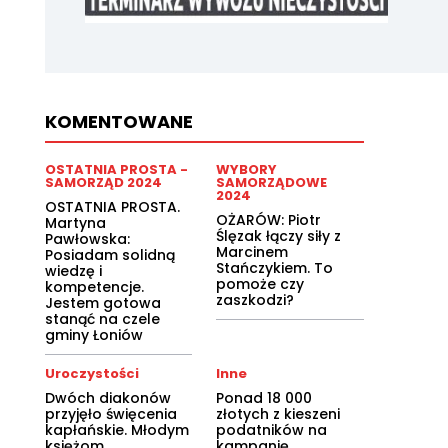
KOMENTOWANE
OSTATNIA PROSTA -
WYBORY
SAMORZĄD 2024
SAMORZĄDOWE
2024
OSTATNIA PROSTA.
OŻARÓW: Piotr
Martyna
Ślęzak łączy siły z
Pawłowska:
Marcinem
Posiadam solidną
Stańczykiem. To
wiedzę i
pomoże czy
kompetencje.
zaszkodzi?
Jestem gotowa
stanąć na czele
gminy Łoniów
Uroczystości
Inne
Dwóch diakonów
Ponad 18 000
przyjęło święcenia
złotych z kieszeni
kapłańskie. Młodym
podatników na
księżom
kampanię