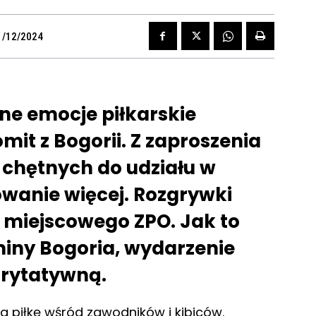
1/12/2024
ne emocje piłkarskie
omit z Bogorii. Z zaproszenia
ć chętnych do udziału w
wanie więcej. Rozgrywki
j miejscowego ZPO. Jak to
miny Bogoria, wydarzenie
arytatywną.
a piłkę wśród zawodników i kibiców.