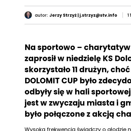
autor:
Jerzy Strzyż | j.strzyz@stv.info
1
Na sportowo – charytatyw
zaprosił w niedzielę KS Dol
skorzystało 11 drużyn, cho
DOLOMIT CUP było zdecydo
odbyły się w hali sportowe
jest w zwyczaju miasta i g
było połączone z akcją ch
Wysoka frekwencja świadczy o głodzie n