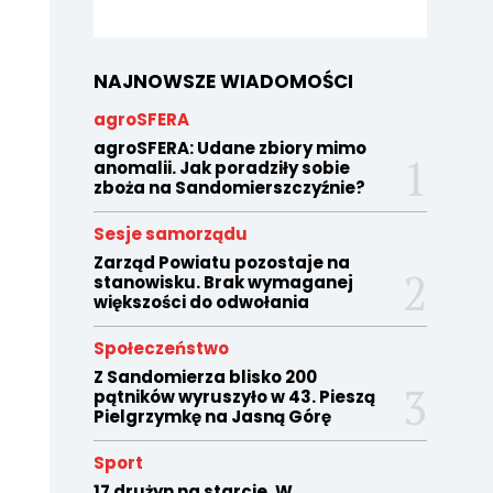
NAJNOWSZE WIADOMOŚCI
agroSFERA
agroSFERA: Udane zbiory mimo
anomalii. Jak poradziły sobie
zboża na Sandomierszczyźnie?
Sesje samorządu
Zarząd Powiatu pozostaje na
stanowisku. Brak wymaganej
większości do odwołania
Społeczeństwo
Z Sandomierza blisko 200
pątników wyruszyło w 43. Pieszą
Pielgrzymkę na Jasną Górę
Sport
17 drużyn na starcie. W