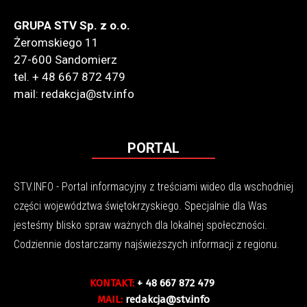
GRUPA STV Sp. z o.o.
Żeromskiego 11
27-600 Sandomierz
tel. + 48 667 872 479
mail: redakcja@stv.info
PORTAL
STV.INFO - Portal informacyjny z treściami wideo dla wschodniej
części województwa świętokrzyskiego. Specjalnie dla Was
jesteśmy blisko spraw ważnych dla lokalnej społeczności.
Codziennie dostarczamy najświeższych informacji z regionu.
KONTAKT:
+ 48 667 872 479
MAIL:
redakcja@stv.info